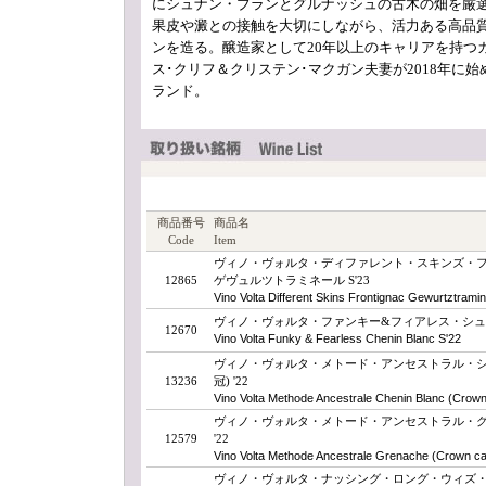
にシュナン・ブランとグルナッシュの古木の畑を厳
果皮や澱との接触を大切にしながら、活力ある高品
ンを造る。醸造家として20年以上のキャリアを持つ
ス･クリフ＆クリステン･マクガン夫妻が2018年に始
ランド。
商品番号
商品名
Code
Item
ヴィノ・ヴォルタ・ディファレント・スキンズ・
12865
ゲヴュルツトラミネール S'23
Vino Volta Different Skins Frontignac Gewurtztramin
ヴィノ・ヴォルタ・ファンキー&フィアレス・シュナン
12670
Vino Volta Funky & Fearless Chenin Blanc S'22
ヴィノ・ヴォルタ・メトード・アンセストラル・シ
13236
冠) '22
Vino Volta Methode Ancestrale Chenin Blanc (Crown
ヴィノ・ヴォルタ・メトード・アンセストラル・グル
12579
'22
Vino Volta Methode Ancestrale Grenache (Crown ca
ヴィノ・ヴォルタ・ナッシング・ロング・ウィズ