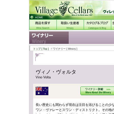
トップ
[ Top ]
> ワイナリー
[ Winery ]
ヴィノ・ヴォルタ
Vino Volta
長い歴史にも関わらず現在は注目を浴びることの少
ワン・ヴァレーとスワン・ディストリクト。その地