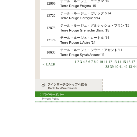
テール・ルージュ・エニグマ '15
12806
Terre Rouge Enigma '15
テール・ルージュ・ガリッグ S'14
12722
Terre Rouge Garrigue S'14
テール・ルージュ・グルナッシュ・ブラン '15
12873
Terre Rouge Grenache Blanc '15
テール・ルージュ・ロートル '14
12176
Terre Rouge L'Autre '14
テール・ルージュ・シラー・アセント '11
10633
Terre Rouge Syrah Ascent '11
1
2
3
4
5
6
7
8
9
10
11
12
13
14
15
16
17
＜ BACK
38
39
40
41
42
43
44