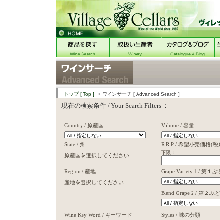
トップ
[ Top ]
> ワインサーチ
[ Advanced Search ]
現在の検索条件 / Your Search Filters ：
Country / 原産国
Volume / 容量
State / 州
R.R.P / 希望小売価格(税
下限： 上
原産国を選択してください
Region / 産地
Grape Variety 1 / 
産地を選択してください
Blend Grape 2 / 第２
Wine Key Word / キーワード
Styles / 味の分類