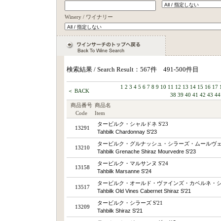
Winery / ワイナリー
検索結果 / Search Result：567件 491-500件目
1
2
3
4
5
6
7
8
9
10
11
12
13
14
15
16
17
＜ BACK
38
39
40
41
42
43
44
商品番号
商品名
Code
Item
タービルク・シャルドネ S'23
13291
Tahbilk Chardonnay S'23
タービルク・グルナッシュ・シラーズ・ムールヴェード
13210
Tahbilk Grenache Shiraz Mourvedre S'23
タービルク・マルサンヌ S'24
13158
Tahbilk Marsanne S'24
タービルク・オールド・ヴァインズ・カベルネ・シラー
13517
Tahbilk Old Vines Cabernet Shiraz S'21
タービルク・シラーズ S'21
13209
Tahbilk Shiraz S'21