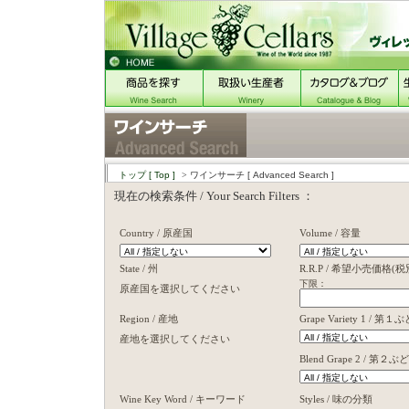
トップ
[ Top ]
> ワインサーチ
[ Advanced Search ]
現在の検索条件 / Your Search Filters ：
Country / 原産国
Volume / 容量
State / 州
R.R.P / 希望小売価格(税
下限： 上
原産国を選択してください
Region / 産地
Grape Variety 1 / 
産地を選択してください
Blend Grape 2 / 第２
Wine Key Word / キーワード
Styles / 味の分類