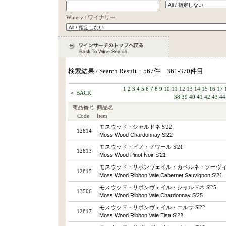
Winery / ワイナリー
検索結果 / Search Result：567件 361-370件目
1
2
3
4
5
6
7
8
9
10
11
12
13
14
15
16
17
＜ BACK
38
39
40
41
42
43
44
商品番号
商品名
Code
Item
モスウッド・シャルドネ S'22
12814
Moss Wood Chardonnay S'22
モスウッド・ピノ・ノワール S'21
12813
Moss Wood Pinot Noir S'21
モスウッド・リボンヴェイル・カベルネ・ソーヴィニヨ
12815
Moss Wood Ribbon Vale Cabernet Sauvignon S'21
モスウッド・リボンヴェイル・シャルドネ S'25
13506
Moss Wood Ribbon Vale Chardonnay S'25
モスウッド・リボンヴェイル・エルサ S'22
12817
Moss Wood Ribbon Vale Elsa S'22