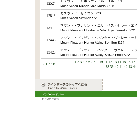
モスウッド・リボンヴェイル・メルロ S'19
12524
Moss Wood Ribbon Vale Merlot S'19
モスウッド・セミヨン S'23
12818
Moss Wood Semillon S'23
マウント・プレザント・エリザベス・セラー・エイジ
13419
Mount Pleasant Elizabeth Cellar Aged Semillon S'21
マウント・プレザント・ハンター・ヴァレー・セミヨン
13446
Mount Pleasant Hunter Valley Semillon S'24
マウント・プレザント・ハンター・ヴァレー・シラー
13420
Mount Pleasant Hunter Valley Shiraz Philip S'22
1
2
3
4
5
6
7
8
9
10
11
12
13
14
15
16
17
＜ BACK
38
39
40
41
42
43
44