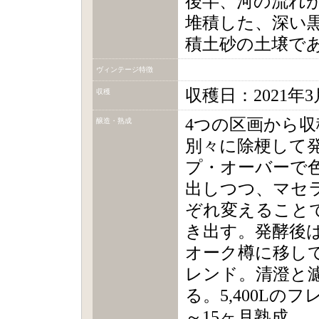
後半、河の流れ
堆積した、深い
積土砂の土壌で
ヴィンテージ特徴
収穫日：2021年3
収穫
4つの区画から
醸造・熟成
別々に除梗して発
プ・オーバーで
出しつつ、マセ
ぞれ変えること
き出す。発酵後は5
オーク樽に移し
レンド。清澄と
る。5,400Lの
～15ヶ月熟成。