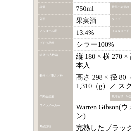
750ml
容量
希望小売価格
果実酒
分類
タイプ
13.4%
アルコール度
ＪＡＮコード
シラー100%
ブドウ品種
縦 180 × 横 270
箱外寸/入数箱
本入
高さ 298 × 径 8
瓶外寸／重さ／栓
1,310（g）／ 
年間生産量
栽培面積、ha
Warren Gibs
ワインメーカー
ン)
完熟したブラッ
商品説明