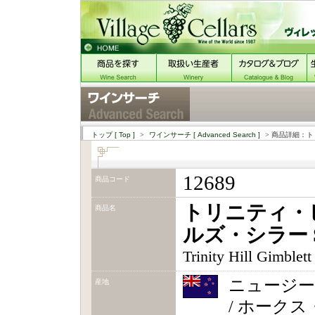
トップ
[ Top ]
>
ワインサーチ
[ Advanced Search ]
> 商品詳細：ト
12689
商品コード
トリニティ・
商品名
ルズ・シラー S
Trinity Hill Gimblet
ニュージ
産地
/ ホーク