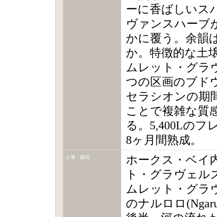
ーに香ばしいス
ヴァンスハーブ
かに覆う。余韻
か。特徴的な土
ムレット・グラ
つの区画のブド
セラシオンの期
ことで複雑な質
る。5,400Lの
8ヶ月間熟成。
ホークス・ベイ
土壌・栽培
ト・グラヴェル
ムレット・グラ
のナルロロ(Ngaru