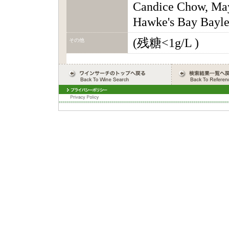
Candice Chow, May
Hawke's Bay Bayl
(残糖<1g/L )
その他