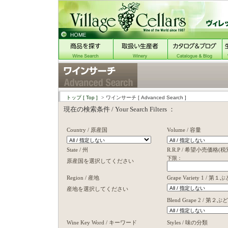
トップ
[ Top ]
> ワインサーチ
[ Advanced Search ]
現在の検索条件 / Your Search Filters ：
Country / 原産国
Volume / 容量
State / 州
R.R.P / 希望小売価格(税
下限： 上
原産国を選択してください
Region / 産地
Grape Variety 1 / 
産地を選択してください
Blend Grape 2 / 第２
Wine Key Word / キーワード
Styles / 味の分類