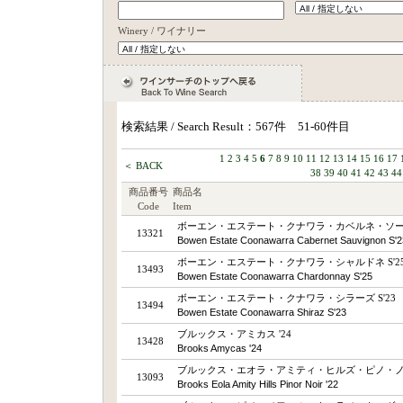
Winery / ワイナリー
検索結果 / Search Result：567件 51-60件目
1
2
3
4
5
6
7
8
9
10
11
12
13
14
15
16
17
＜ BACK
38
39
40
41
42
43
44
商品番号
商品名
Code
Item
ボーエン・エステート・クナワラ・カベルネ・ソーヴィ
13321
Bowen Estate Coonawarra Cabernet Sauvignon S'2
ボーエン・エステート・クナワラ・シャルドネ S'2
13493
Bowen Estate Coonawarra Chardonnay S'25
ボーエン・エステート・クナワラ・シラーズ S'23
13494
Bowen Estate Coonawarra Shiraz S'23
ブルックス・アミカス '24
13428
Brooks Amycas '24
ブルックス・エオラ・アミティ・ヒルズ・ピノ・ノワ
13093
Brooks Eola Amity Hills Pinor Noir '22