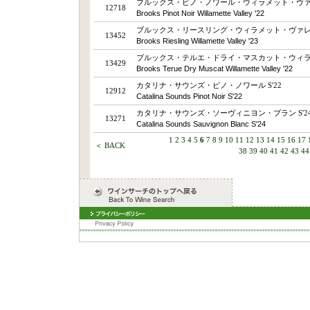
ブルックス・ピノ・ノワール・ウィラメット・ヴァレ
12718
Brooks Pinot Noir Willamette Valley '22
ブルックス・リースリング・ウィラメット・ヴァレー 
13452
Brooks Riesling Willamette Valley '23
ブルックス・テルエ・ドライ・マスカット・ウィラメ
13429
Brooks Terue Dry Muscat Willamette Valley '22
カタリナ・サウンズ・ピノ・ノワール S'22
12912
Catalina Sounds Pinot Noir S'22
カタリナ・サウンズ・ソーヴィニヨン・ブラン S'2
13271
Catalina Sounds Sauvignon Blanc S'24
1
2
3
4
5
6
7
8
9
10
11
12
13
14
15
16
17
＜ BACK
38
39
40
41
42
43
44