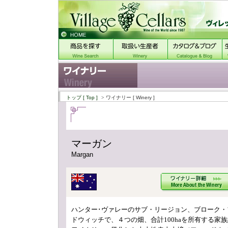
トップ
[ Top ]
> ワイナリー
[ Winery ]
マーガン
Margan
ハンター･ヴァレーのサブ・リージョン、ブローク・
ドウィッチで、４つの畑、合計100haを所有する家