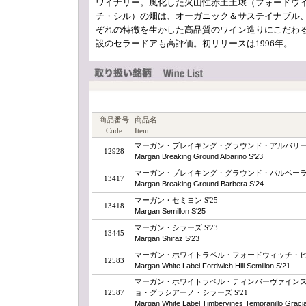
ワイナリー。風化した火山性赤土土壌（フォードウ
チ・シル）の畑は、オーガニック＆サステイナブル
ぞれの特徴を生かした高品質のワイン造りにこだわ
設のセラードアも高評価。初リリースは1996年。
商品番号
商品名
Code
Item
マーガン・ブレイキング・グラウンド・アルバリーニョ
12928
Margan Breaking Ground Albarino S'23
マーガン・ブレイキング・グラウンド・バルベーラ S
13417
Margan Breaking Ground Barbera S'24
マーガン・セミヨン S'25
13418
Margan Semillon S'25
マーガン・シラーズ S'23
13445
Margan Shiraz S'23
マーガン・ホワイトラベル・フォードウィッチ・ヒル
12583
Margan White Label Fordwich Hill Semillon S'21
マーガン・ホワイトラベル・ティンバーヴァイン
12587
ョ・グラシアーノ・シラーズ S'21
Margan White Label Timbervines Tempranillo Graci