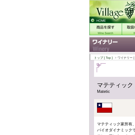
トップ
[ Top ]
> ワイナリー
[
マテティック
Matetic
マテティック家所有、
バイオダイナミック