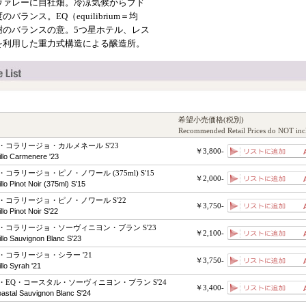
ヴァレーに自社畑。冷涼気候からブド
ランス。EQ（equilibrium＝均
樹のバランスの意。5つ星ホテル、レス
を利用した重力式構造による醸造所。
希望小売価格(税別)
Recommended Retail Prices do NOT inc
コラリージョ・カルメネール S'23
￥3,800-
illo Carmenere '23
コラリージョ・ピノ・ノワール (375ml) S'15
￥2,000-
illo Pinot Noir (375ml) S'15
コラリージョ・ピノ・ノワール S'22
￥3,750-
llo Pinot Noir S'22
・コラリージョ・ソーヴィニヨン・ブラン S'23
￥2,100-
illo Sauvignon Blanc S'23
コラリージョ・シラー '21
￥3,750-
illo Syrah '21
EQ・コースタル・ソーヴィニヨン・ブラン S'24
￥3,400-
astal Sauvignon Blanc S'24