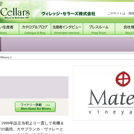
このサイトは、酒
 Winery ]
1999年設立当初より一貫して有機＆
での栽培。カサブランカ・ヴァレーと