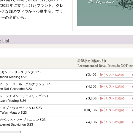
2022年に立ち上げたブランド。クレ
ークな畑のブドウから少量生産。ブラ
ナーの名前から。
希望小売価格(税別)
Recommended Retail Prices do NOT inc
ズモンド・リースリング S'23
￥3,400-
ond Riesling S'23
ーン・ロール・グルナッシュ S'23
￥4,000-
on Roll Grenache S'23
・シチズン・リースリング S'24
￥3,600-
izen Riesling S'24
オブ・ウォー・マタロ S'23
￥10,300-
 Warr Mataro S'23
カベルネ・ソーヴィニヨン S'23
￥4,000-
ernet Sauvignon S'23