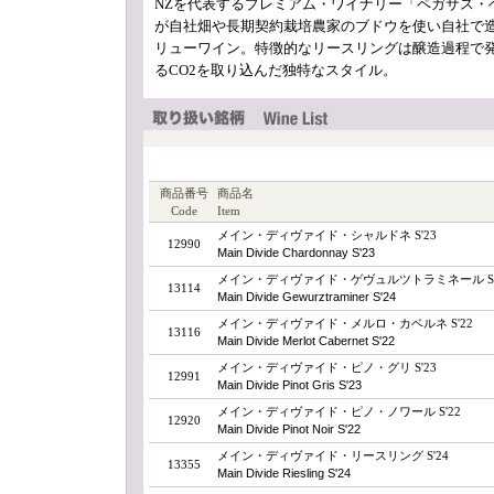
NZを代表するプレミアム・ワイナリー「ペガサス・
が自社畑や長期契約栽培農家のブドウを使い自社で
リューワイン。特徴的なリースリングは醸造過程で
るCO2を取り込んだ独特なスタイル。
商品番号
商品名
Code
Item
メイン・ディヴァイド・シャルドネ S'23
12990
Main Divide Chardonnay S'23
メイン・ディヴァイド・ゲヴュルツトラミネール S'
13114
Main Divide Gewurztraminer S'24
メイン・ディヴァイド・メルロ・カベルネ S'22
13116
Main Divide Merlot Cabernet S'22
メイン・ディヴァイド・ピノ・グリ S'23
12991
Main Divide Pinot Gris S'23
メイン・ディヴァイド・ピノ・ノワール S'22
12920
Main Divide Pinot Noir S'22
メイン・ディヴァイド・リースリング S'24
13355
Main Divide Riesling S'24