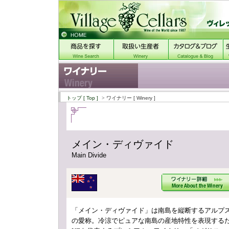
トップ
[ Top ]
> ワイナリー
[ Winery ]
メイン・ディヴァイド
Main Divide
「メイン・ディヴァイド」は南島を縦断するアルプ
の愛称。冷涼でピュアな南島の産地特性を表現する