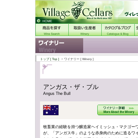
トップ
[ Top ]
> ワイナリー
[ Winery ]
アンガス・ザ・ブル
Angus The Bull
牧畜業の経験を持つ醸造家ヘイミッシュ・マクゴー
が、「アンガス牛」のような赤身肉のために造るワ