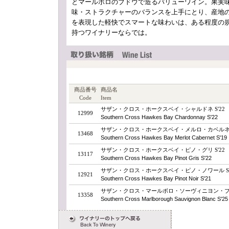
とマールボロのブドウで造るバリューワイン。果実
味・ストラクチャーのバランスを上手にとり、産地
を表現した軽快でスマートな味わいは、ある程度の
持つワイナリーならでは。
商品番号
商品名
Code
Item
サザン・クロス・ホークスベイ・シャルドネ S'22
12999
Southern Cross Hawkes Bay Chardonnay S'22
サザン・クロス・ホークスベイ・メルロ・カベルネ S
13468
Southern Cross Hawkes Bay Merlot Cabernet S'19
サザン・クロス・ホークスベイ・ピノ・グリ S'22
13117
Southern Cross Hawkes Bay Pinot Gris S'22
サザン・クロス・ホークスベイ・ピノ・ノワール S'
12921
Southern Cross Hawkes Bay Pinot Noir S'21
サザン・クロス・マールボロ・ソーヴィニヨン・ブラン
13358
Southern Cross Marlborough Sauvignon Blanc S'25