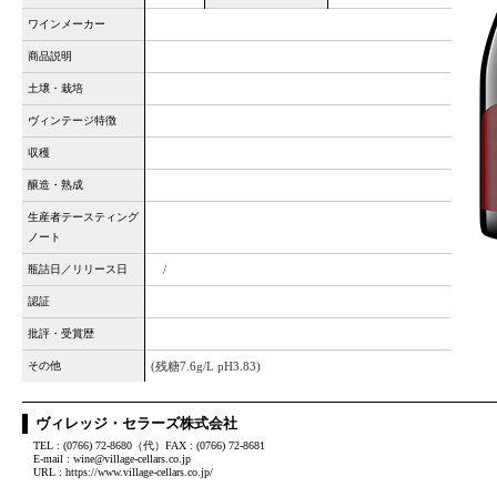
ワインメーカー
商品説明
土壌・栽培
ヴィンテージ特徴
収穫
醸造・熟成
生産者テースティング
ノート
瓶詰日／リリース日
/
認証
批評・受賞歴
その他
(残糖7.6g/L pH3.83)
ヴィレッジ・セラーズ株式会社
TEL : (0766) 72-8680（代）FAX : (0766) 72-8681
E-mail : wine@village-cellars.co.jp
URL : https://www.village-cellars.co.jp/