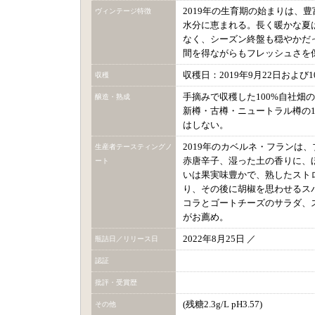
2019年の生育期の始まりは、
ヴィンテージ特徴
水分に恵まれる。長く暖かな夏
なく、シーズン終盤も穏やかだ
間を得ながらもフレッシュさを
収穫日：2019年9月22日および
収穫
手摘みで収穫した100%自社畑
醸造・熟成
新樽・古樽・ニュートラル樽の1
はしない。
2019年のカベルネ・フランは
生産者テースティングノ
赤唐辛子、湿った土の香りに、
ート
いは果実味豊かで、熟したスト
り、その後に胡椒を思わせるス
コラとゴートチーズのサラダ、
がお薦め。
2022年8月25日 ／
瓶詰日／リリース日
認証
批評・受賞歴
(残糖2.3g/L pH3.57)
その他