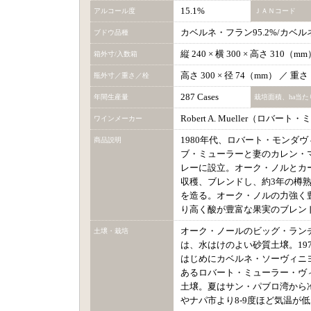
15.1%
アルコール度
ＪＡＮコード
カベルネ・フラン95.2%/カベル
ブドウ品種
縦 240 × 横 300 × 高さ 310（
箱外寸/入数箱
高さ 300 × 径 74（mm） ／ 重さ
瓶外寸／重さ／栓
287 Cases
年間生産量
栽培面積、ha当た
Robert A. Mueller（ロバー
ワインメーカー
1980年代、ロバート・モンダ
商品説明
ブ・ミューラーと妻のカレン・マ
レーに設立。オーク・ノルとカ
収穫、ブレンドし、約3年の樽
を造る。オーク・ノルの力強く
り高く酸が豊富な果実のブレン
オーク・ノールのビッグ・ランチ
土壌・栽培
は、水はけのよい砂質土壌。197
はじめにカベルネ・ソーヴィニ
あるロバート・ミューラー・ヴィ
土壌。夏はサン・パブロ湾から
やナパ市より8-9度ほど気温が