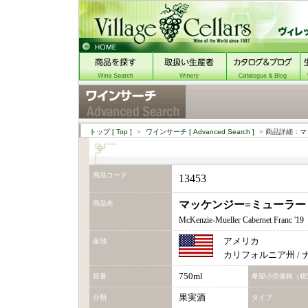
トップ
[ Top ]
>
ワインサーチ
[ Advanced Search ]
> 商品詳細：マ
商品コード
13453
マッケンジー=ミューラー・
商品名
McKenzie-Mueller Cabernet Franc '19
アメリカ
産地
カリフォルニア州 /
750ml
容量
希望小売価格（税
果実酒
分類
タイプ