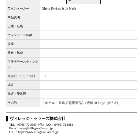
ワインメーカー
Olivia Forbes & Jo Nash
商品説明
土壌・栽培
ヴィンテージ特徴
収穫
醸造・熟成
生産者テースティング
ノート
瓶詰日／リリース日
/
認証
批評・受賞歴
その他
【ホテル・飲食店専用商品】(残糖10.64g/L pH3.34)
ヴィレッジ・セラーズ株式会社
TEL : (0766) 72-8680（代）FAX : (0766) 72-8681
E-mail : wine@village-cellars.co.jp
URL : https://www.village-cellars.co.jp/