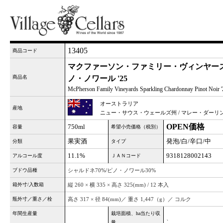
13405
商品コード
マクファーソン・ファミリー・ヴィンヤー
商品名
ノ・ノワール '25
McPherson Family Vineyards Sparkling Chardonnay Pinot Noir '
オーストラリア
産地
ニュー・サウス・ウェールズ州 / マレー・ダーリ
OPEN価格
750ml
容量
希望小売価格（税別）
果実酒
発泡/白/辛口/中
分類
タイプ
11.1%
9318128002143
アルコール度
ＪＡＮコード
ブドウ品種
シャルドネ70%/ピノ・ノワール30%
箱外寸/入数箱
縦 260 × 横 335 × 高さ 325(mm) / 12 本入
瓶外寸／重さ／栓
高さ 317 × 径 84(mm)／ 重さ 1,447（g）／ コルク
年間生産量
栽培面積、ha当たり収
、
量