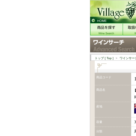
トップ
[ Top ]
>
ワインサー
商品コード
商品名
R
産地
容量
分類