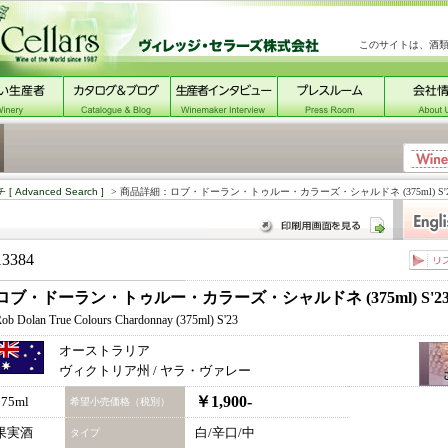
このサイトは、酒
チ
[ Advanced Search ]
> 商品詳細：ロブ・ドーラン・トゥルー・カラーズ・シャルドネ (375ml) S'2
13384
ロブ・ドーラン・トゥルー・カラーズ・シャルドネ (375ml) S'2
ob Dolan True Colours Chardonnay (375ml) S'23
オーストラリア
ヴィクトリア州 / ヤラ・ヴァレー
￥1,900-
375ml
希望小売価格（税別）
果実酒
白/辛口/中
タイプ