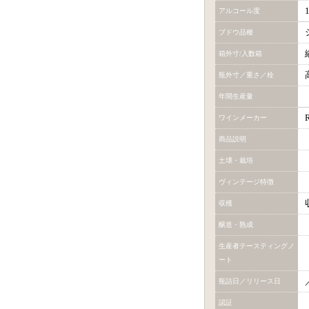
アルコール度
ブドウ品種
箱外寸/入数箱
瓶外寸／重さ／栓
年間生産量
R
ワインメーカー
商品説明
土壌・栽培
ヴィンテージ特徴
収穫
醸造・熟成
生産者テースティングノ
ート
瓶詰日／リリース日
認証