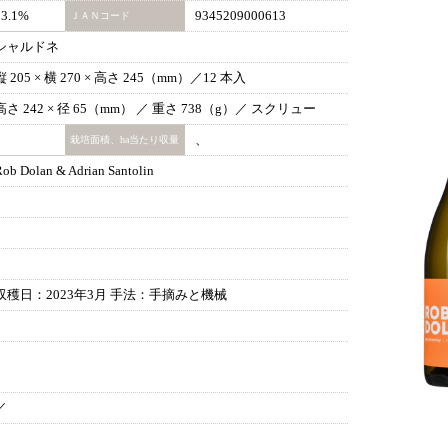
13.1%
9345209000613
ＪＡＮコード
シャルドネ
縦 205 × 横 270 × 高さ 245（mm）／12 本入
高さ 242 × 径 65（mm） ／ 重さ 738（g）／ スクリュー
、
栽培面積、ha当たり収量
ob Dolan & Adrian Santolin
収穫日：2023年3月 手法：手摘みと機械
／