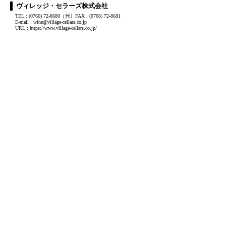
ヴィレッジ・セラーズ株式会社
TEL : (0766) 72-8680（代）FAX : (0766) 72-8681
E-mail : wine@village-cellars.co.jp
URL : https://www.village-cellars.co.jp/