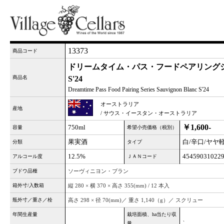
13373
商品コード
ドリームタイム・パス・フードペアリング
商品名
S'24
Dreamtime Pass Food Pairing Series Sauvignon Blanc S'24
オーストラリア
産地
/ サウス・イースタン・オーストラリア
￥1,600-
750ml
容量
希望小売価格（税別）
果実酒
白/辛口/ヤヤ
分類
タイプ
12.5%
45459031022
アルコール度
ＪＡＮコード
ブドウ品種
ソーヴィニヨン・ブラン
箱外寸/入数箱
縦 280 × 横 370 × 高さ 355(mm) / 12 本入
瓶外寸／重さ／栓
高さ 298 × 径 70(mm)／ 重さ 1,140（g）／ スクリュー
年間生産量
栽培面積、ha当たり収
、
量