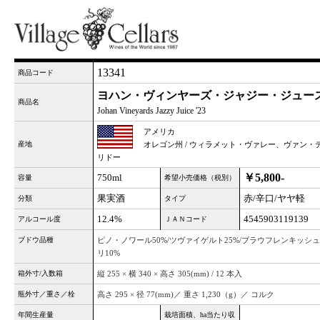
13341
商品コード
ヨハン・ヴィンヤーズ・ジャジー・ジュース 
商品名
Johan Vineyards Jazzy Juice '23
アメリカ
産地
オレゴン州 / ウィラメット・ヴァレー、ヴァン・
リドー
￥5,800-
750ml
容量
希望小売価格（税別）
果実酒
赤/辛口/ヤヤ軽
分類
タイプ
12.4%
4545903119139
アルコール度
ＪＡＮコード
ブドウ品種
ピノ・ノワール50%/ツヴァイゲルト25%/ブラウフレンキッシュ
リ10%
箱外寸/入数箱
縦 255 × 横 340 × 高さ 305(mm) / 12 本入
瓶外寸／重さ／栓
高さ 295 × 径 77(mm)／ 重さ 1,230（g）／ コルク
年間生産量
栽培面積、ha当たり収