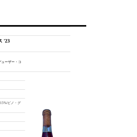
'23
デューザー・コ
15%/ピノ・グ