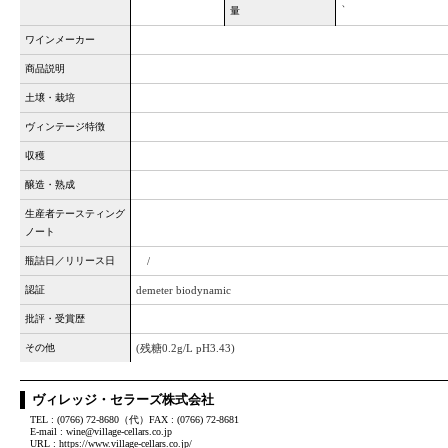
、
量
ワインメーカー
商品説明
土壌・栽培
ヴィンテージ特徴
収穫
醸造・熟成
生産者テースティング
ノート
瓶詰日／リリース日
/
認証
demeter biodynamic
批評・受賞歴
その他
(残糖0.2g/L pH3.43)
ヴィレッジ・セラーズ株式会社
TEL : (0766) 72-8680（代）FAX : (0766) 72-8681
E-mail : wine@village-cellars.co.jp
URL : https://www.village-cellars.co.jp/