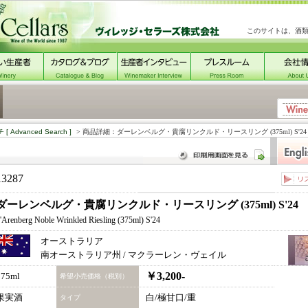
このサイトは、酒
チ
[ Advanced Search ]
> 商品詳細：ダーレンベルグ・貴腐リンクルド・リースリング (375ml) S'24
13287
ダーレンベルグ・貴腐リンクルド・リースリング (375ml) S'24
'Arenberg Noble Wrinkled Riesling (375ml) S'24
オーストラリア
南オーストラリア州 / マクラーレン・ヴェイル
￥3,200-
375ml
希望小売価格（税別）
果実酒
白/極甘口/重
タイプ