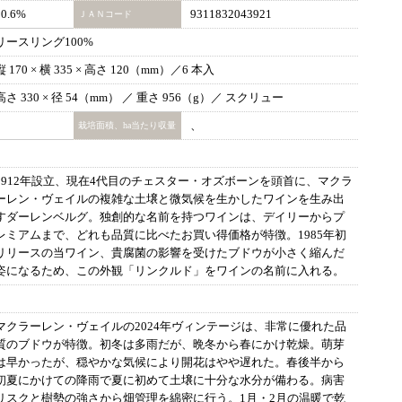
10.6%
9311832043921
ＪＡＮコード
リースリング100%
縦 170 × 横 335 × 高さ 120（mm）／6 本入
高さ 330 × 径 54（mm） ／ 重さ 956（g）／ スクリュー
、
栽培面積、ha当たり収量
1912年設立、現在4代目のチェスター・オズボーンを頭首に、マクラ
ーレン・ヴェイルの複雑な土壌と微気候を生かしたワインを生み出
すダーレンベルグ。独創的な名前を持つワインは、デイリーからプ
レミアムまで、どれも品質に比べたお買い得価格が特徴。1985年初
リリースの当ワイン、貴腐菌の影響を受けたブドウが小さく縮んだ
姿になるため、この外観「リンクルド」をワインの名前に入れる。
マクラーレン・ヴェイルの2024年ヴィンテージは、非常に優れた品
質のブドウが特徴。初冬は多雨だが、晩冬から春にかけ乾燥。萌芽
は早かったが、穏やかな気候により開花はやや遅れた。春後半から
初夏にかけての降雨で夏に初めて土壌に十分な水分が備わる。病害
リスクと樹勢の強さから畑管理を綿密に行う。1月・2月の温暖で乾