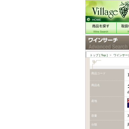
トップ
[ Top ]
>
ワインサー
商品コード
商品名
d
産地
容量
分類