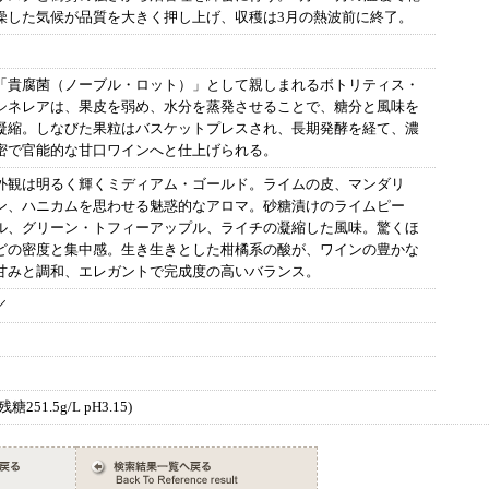
燥した気候が品質を大きく押し上げ、収穫は3月の熱波前に終了。
「貴腐菌（ノーブル・ロット）」として親しまれるボトリティス・
シネレアは、果皮を弱め、水分を蒸発させることで、糖分と風味を
凝縮。しなびた果粒はバスケットプレスされ、長期発酵を経て、濃
密で官能的な甘口ワインへと仕上げられる。
外観は明るく輝くミディアム・ゴールド。ライムの皮、マンダリ
ン、ハニカムを思わせる魅惑的なアロマ。砂糖漬けのライムピー
ル、グリーン・トフィーアップル、ライチの凝縮した風味。驚くほ
どの密度と集中感。生き生きとした柑橘系の酸が、ワインの豊かな
甘みと調和、エレガントで完成度の高いバランス。
／
(残糖251.5g/L pH3.15)