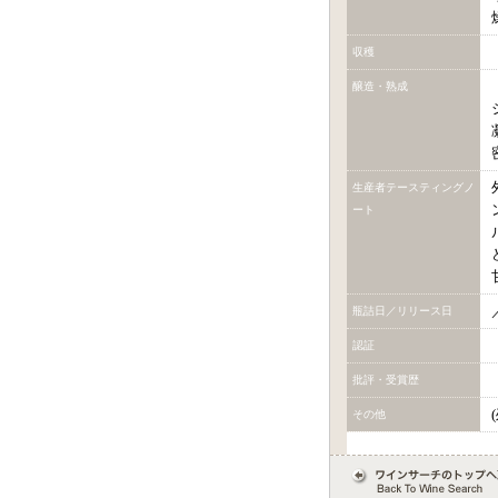
収穫
醸造・熟成
生産者テースティングノ
ート
瓶詰日／リリース日
認証
批評・受賞歴
その他