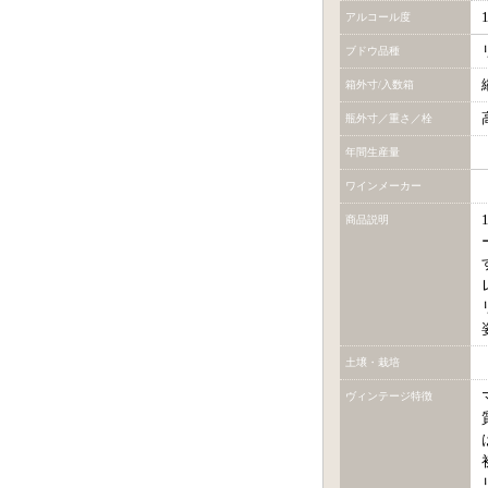
アルコール度
ブドウ品種
箱外寸/入数箱
瓶外寸／重さ／栓
年間生産量
ワインメーカー
商品説明
土壌・栽培
ヴィンテージ特徴