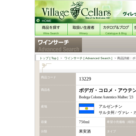
トップ
[ Top ]
>
ワインサーチ
[ Advanced Search ]
> 商品詳細：ボ
商品コード
13229
ボデガ・コロメ・アウテンテ
商品名
Bodega Colome Autentico Malbec '23
アルゼンチン
産地
サルタ州 / ヴァレ
750ml
容量
希望小売価格（税別
果実酒
分類
タイプ