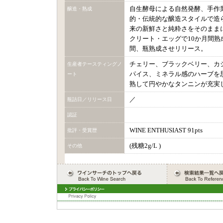
自生酵母による自然発酵、手作
醸造・熟成
的・伝統的な醸造スタイルで造
来の新鮮さと純粋さをそのまま
クリート・エッグで10か月間熟
間、瓶熟成させリリース。
チェリー、ブラックベリー、カ
生産者テースティングノ
パイス、ミネラル感のハーブを
ート
熟して円やかなタンニンが充実
／
瓶詰日／リリース日
認証
WINE ENTHUSIAST 91pts
批評・受賞歴
(残糖2g/L )
その他