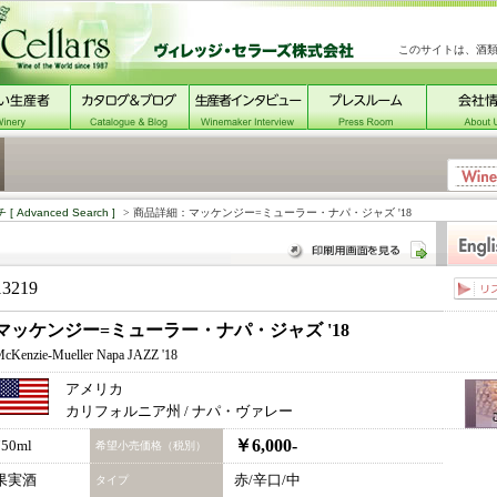
このサイトは、酒
チ
[ Advanced Search ]
> 商品詳細：マッケンジー=ミューラー・ナパ・ジャズ '18
13219
マッケンジー=ミューラー・ナパ・ジャズ '18
cKenzie-Mueller Napa JAZZ '18
アメリカ
カリフォルニア州 / ナパ・ヴァレー
￥6,000-
750ml
希望小売価格（税別）
果実酒
赤/辛口/中
タイプ