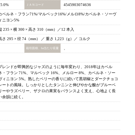
15.0%
4545903074636
ＪＡＮコード
カベルネ・フラン71%/マルベック16%/メルロ8%/カベルネ・ソーヴ
ィニヨン5%
縦 235 × 横 300 × 高さ 310（mm）／12 本入
高さ 295 × 径 74（mm） ／ 重さ 1,223（g）／ コルク
、
栽培面積、ha当たり収量
ブレンドが即興的なジャズのように毎年変わり、2018年はカベル
ネ・フラン 71%、マルベック 16%、メルロー 8%、カベルネ・ソー
ヴィニヨン 5%。熟したベリーの香りに続いて黒胡椒とダークチョコ
レートの風味。しっかりとしたタンニンと伸びやかな酸がブルーベ
リーやラズベリー、ザクロの果実をバランスよく支え、心地よく長
い余韻に続く。