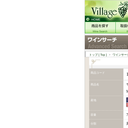
トップ
[ Top ]
>
ワインサー
商品コード
商品名
M
産地
容量
分類