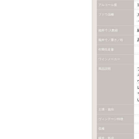
アルコール度
ブドウ品種
箱外寸/入数箱
瓶外寸／重さ／栓
年間生産量
ワインメーカー
商品説明
土壌・栽培
ヴィンテージ特徴
収穫
醸造・熟成