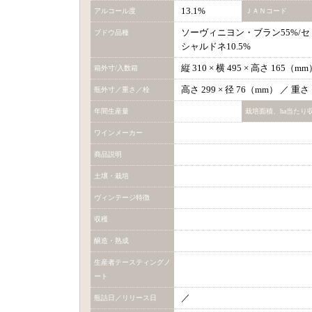
13.1%
アルコール度
ＪＡＮコード
ソーヴィニヨン・ブラン55%/セミ
ブドウ品種
シャルドネ10.5%
縦 310 × 横 495 × 高さ 165（
箱外寸/入数箱
高さ 299 × 径 76（mm） ／ 重
瓶外寸／重さ／栓
年間生産量
栽培面積、ha当たり
ワインメーカー
商品説明
土壌・栽培
ヴィンテージ特徴
収穫
醸造・熟成
生産者テースティングノ
ート
／
瓶詰日／リリース日