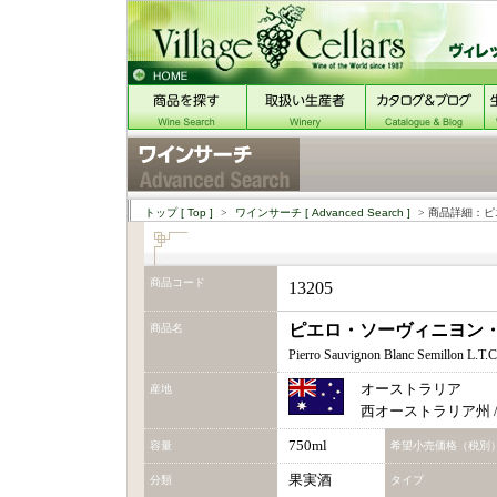
トップ
[ Top ]
>
ワインサーチ
[ Advanced Search ]
> 商品詳細：ピエ
商品コード
13205
ピエロ・ソーヴィニヨン・ブラ
商品名
Pierro Sauvignon Blanc Semillon L.T.C
オーストラリア
産地
西オーストラリア州 
750ml
容量
希望小売価格（税別
果実酒
分類
タイプ