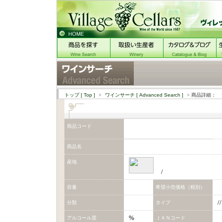
トップ
[ Top ]
>
ワインサーチ
[ Advanced Search ]
> 商品詳細：
商品コード
商品名
産地
/
容量
希望小売価格（税別）
//
分類
タイプ
%
アルコール度
ＪＡＮコード