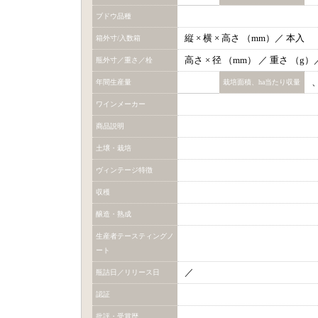
ブドウ品種
縦 × 横 × 高さ （mm）／ 本入
箱外寸/入数箱
高さ × 径 （mm） ／ 重さ （g）
瓶外寸／重さ／栓
年間生産量
栽培面積、ha当たり収量
ワインメーカー
商品説明
土壌・栽培
ヴィンテージ特徴
収穫
醸造・熟成
生産者テースティングノ
ート
／
瓶詰日／リリース日
認証
批評・受賞歴