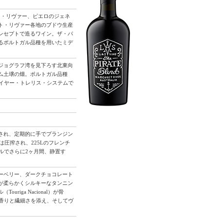
ーガレット・リヴァー、ピエロのジェネ
ト・リヴァー各地のブドウ生産
ンセプトで造るワイン。ザ・パ
るポルトガル品種を用いたミデ
ジョグラフ湾を見下ろす北東向
ーム土壌の畑。ポルトガル品種
ライヤー・トレリス・システムで
され、定期的に手でプランジン
は圧搾され、225Lのフレンチ
ルでさらに2ヶ月間、静置す
ーベリー、ダークチョコレート
が柔らかくシルキーなタンニン
iga Nacional）が骨
）が香りと繊細さを添え、そしてヴ