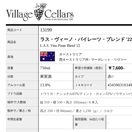
13199
商品コード
ラス・ヴィーノ・パイレーツ・ブレンド '22
商品名
L.A.S. Vino Pirate Blend '22
オーストラリア
産地
西オーストラリア州 / マーガレット・リヴァー
￥7,600-
750ml
容量
希望小売価格（税別）
果実酒
赤//
分類
タイプ
13.9%
45459031034
アルコール度
ＪＡＮコード
ブドウ品種
トウリガ・ナショナル65%/ティント・カォン32%/ソウサォン(
箱外寸/入数箱
縦 310 × 横 530 × 高さ 105(mm) / 6 本入
瓶外寸／重さ／栓
高さ 258 × 径 86(mm)／ 重さ 1,236（g）／ コルク
年間生産量
栽培面積、ha当たり収
、
量