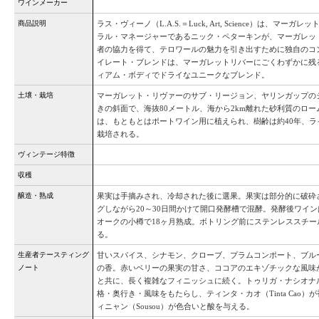
ワインメーカー
商品説明
ラス・ヴィーノ（L.A.S.＝Luck, Art, Science）は、マ
ラル・マネージャーであるニック・ペターキンが、マーガレッ
者の協力を得て、テロワールの魅力を引き出すために独自のコ
イレート・ブレンドは、マーガレットリバーにごくわずかに残
ィアム・ボディでドライなユニークなブレンド。
土壌・栽培
マーガレット・リヴァーのサブ・リージョン、ヤリンガップの
きの斜面で、海抜80メートル、海から2km離れた砂利質のロ
は、もともとはポートワイン用に植えられ、樹齢は約40年、
栽培される。
ヴィンテージ特徴
収穫
醸造・熟成
果実は手摘みされ、冷却された後に選果。果実は部分的に破砕
グしながら20～30日間かけて開口発酵槽で混酵。発酵後ワイン
オークの小樽で18ヶ月熟成。ボトリング前にステンレススチー
る。
生産者テースティング
甘いスパイス、シナモン、クローブ、プラムコンポート、ブル
ノート
の香。赤いベリーの果実の甘さ、ココアのエキゾチックな風味
と共に、長く複雑なフィニッシュに続く。トゥリガ・ナシオナル（Tour
格・奥行き・風味をもたらし、ティンタ・カオ（Tinta Cao
ィニャン（Sousou）が色合いと酸を与える。