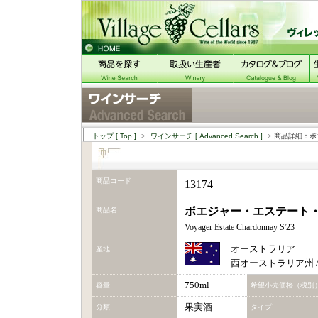
トップ
[ Top ]
>
ワインサーチ
[ Advanced Search ]
> 商品詳細：ボ
商品コード
13174
ボエジャー・エステート・シ
商品名
Voyager Estate Chardonnay S'23
オーストラリア
産地
西オーストラリア州 
750ml
容量
希望小売価格（税別
果実酒
分類
タイプ