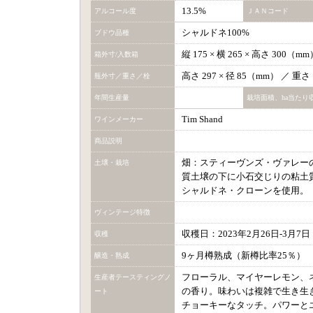
13.5%
アルコール度
ＪＡＮコード
シャルドネ100%
ブドウ品種
縦 175 × 横 265 × 高さ 300（
箱外寸/入数箱
高さ 297 × 径 85（mm） ／ 重
瓶外寸／重さ／栓
年間生産量
栽培面積、ha当たり
Tim Shand
ワインメーカー
商品説明
畑：スティーヴンズ・ヴァレー
土壌・栽培
質土壌の下に小石交じりの粘土
シャルドネ・クローンを使用。
ヴィンテージ特徴
収穫日：2023年2月26日-3月7日
収穫
9ヶ月樽熟成（新樽比率25％）
醸造・熟成
フローラル、マイヤーレモン、
生産者テースティングノ
の香り。味わいは複雑で生き生
ート
チョーキーなタッチ。パワーと