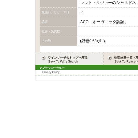
レット・リヴァーのシャルドネ
／
瓶詰日／リリース日
ACO オーガニック認証。
認証
批評・受賞歴
(残糖0.68g/L )
その他