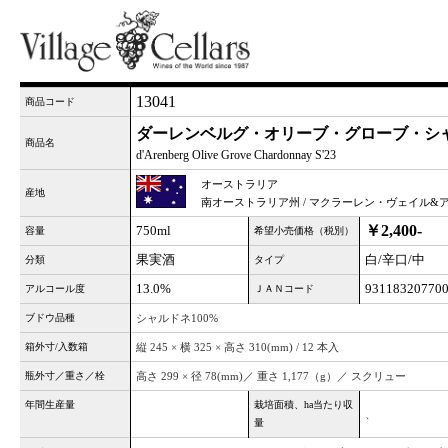
13041
商品コード
ダーレンベルグ・オリーブ・グローブ・シャル
商品名
d'Arenberg Olive Grove Chardonnay S'23
オーストラリア
産地
南オーストラリア州 / マクラーレン・ヴェイル&
￥2,400-
750ml
容量
希望小売価格（税別）
果実酒
白/辛口/中
分類
タイプ
13.0%
93118320770
アルコール度
ＪＡＮコード
ブドウ品種
シャルドネ100%
箱外寸/入数箱
縦 245 × 横 325 × 高さ 310(mm) / 12 本入
瓶外寸／重さ／栓
高さ 299 × 径 78(mm)／ 重さ 1,177（g）／ スクリュー
年間生産量
栽培面積、ha当たり収
、
量