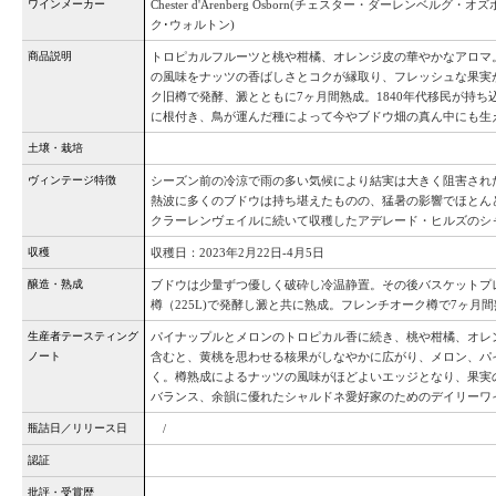
ワインメーカー
Chester d'Arenberg Osborn(チェスター・ダーレンベルグ・オズボー
ク･ウォルトン)
商品説明
トロピカルフルーツと桃や柑橘、オレンジ皮の華やかなアロマ
の風味をナッツの香ばしさとコクが縁取り、フレッシュな果実
ク旧樽で発酵、澱とともに7ヶ月間熟成。1840年代移民が持
に根付き、鳥が運んだ種によって今やブドウ畑の真ん中にも生
土壌・栽培
ヴィンテージ特徴
シーズン前の冷涼で雨の多い気候により結実は大きく阻害され
熱波に多くのブドウは持ち堪えたものの、猛暑の影響でほとん
クラーレンヴェイルに続いて収穫したアデレード・ヒルズのシ
収穫
収穫日：2023年2月22日-4月5日
醸造・熟成
ブドウは少量ずつ優しく破砕し冷温静置。その後バスケットプ
樽（225L)で発酵し澱と共に熟成。フレンチオーク樽で7ヶ月
生産者テースティング
パイナップルとメロンのトロピカル香に続き、桃や柑橘、オレ
ノート
含むと、黄桃を思わせる核果がしなやかに広がり、メロン、パ
く。樽熟成によるナッツの風味がほどよいエッジとなり、果実
バランス、余韻に優れたシャルドネ愛好家のためのデイリーワ
瓶詰日／リリース日
/
認証
批評・受賞歴