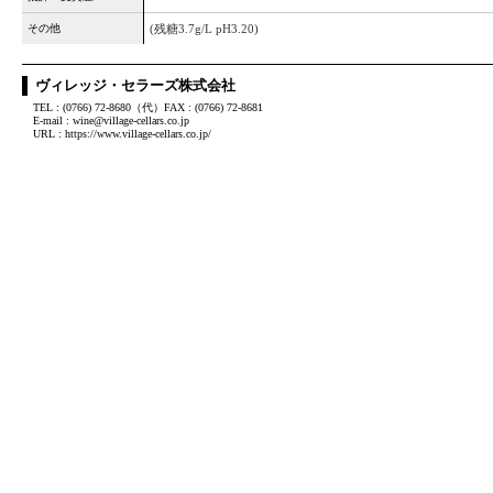
その他
(残糖3.7g/L pH3.20)
ヴィレッジ・セラーズ株式会社
TEL : (0766) 72-8680（代）FAX : (0766) 72-8681
E-mail : wine@village-cellars.co.jp
URL : https://www.village-cellars.co.jp/