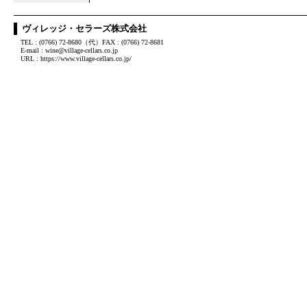
ヴィレッジ・セラーズ株式会社
TEL : (0766) 72-8680（代）FAX : (0766) 72-8681
E-mail : wine@village-cellars.co.jp
URL : https://www.village-cellars.co.jp/