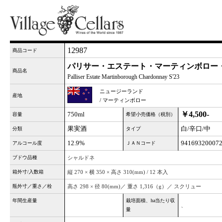
12987
商品コード
パリサー・エステート・マーティンボロー・シ
商品名
Palliser Estate Martinborough Chardonnay S'23
ニュージーランド
産地
/ マーティンボロー
￥4,500-
750ml
容量
希望小売価格（税別）
果実酒
白/辛口/中
分類
タイプ
12.9%
94169320007
アルコール度
ＪＡＮコード
ブドウ品種
シャルドネ
箱外寸/入数箱
縦 270 × 横 350 × 高さ 310(mm) / 12 本入
瓶外寸／重さ／栓
高さ 298 × 径 80(mm)／ 重さ 1,316（g）／ スクリュー
年間生産量
栽培面積、ha当たり収
、
量