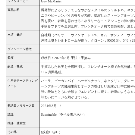
ワインメーカー
Guy McMaster
商品説明
樽発酵によるリッチでしなやかなスタイルのシャルドネ。ネク
ニラやピーカンパイの香りが芳醇。凝縮したストーンフルーツ
舌を覆い、岩塩を思わせるミネラリーなニュアンスと力強い酸
手摘みブドウを全房圧搾、フレンチオーク樽で自然発酵、澱とと
土壌・栽培
自社畑（パリサー・ヴィンヤード60%、オム・サンティ・ヴィ
沖積土壌をシルトロームが覆う。クローン：95(51%)、548（29%)
ヴィンテージ特徴
収穫
収穫日：2023年3月 手法：手摘み
醸造・熟成
手摘みした果実を全房圧搾し、フレンチオーク樽で自然発酵。
10ヶ月間熟成。
生産者テースティング
バニラ、ピーカンパイ、ヘーゼルナッツ、ネクタリン、グレー
ノート
ーンフルーツの凝縮果実とオークの香ばしい風味が口中に鮮や
強い酸味とともに余韻までエレガントに続く。岩塩のようなミ
味わいにエッジを効かせている。
瓶詰日／リリース日
2024年3月 /
認証
Sustainable（ラベル表示あり）
批評・受賞歴
その他
(残糖1.2g/L )