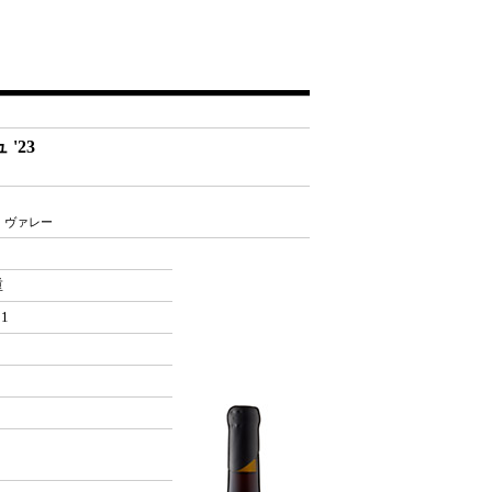
'23
・ヴァレー
重
51