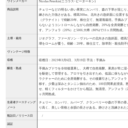
ワインメーカー
Nicolas Peterkin(ニコラス･ピーターキン)
商品説明
チェリーなどの明るい赤い果実にカンパリ、森の下草が混じり
練された力強さがある。標高300m、北向きの急斜面に位置す
（グラナイト）で樹齢20年、株仕立て、無灌漑栽培。手摘み
らないようコントロールしながら自然発酵。20%を全房発酵と
す。アンフォラ（20%）と500L大樽（80%)で11ヶ月間熟成。
土壌・栽培
ジオグラフ、ファーガソン・ヴァレーの北向きの急斜面、標高3
壌をロームが覆う。樹齢：20年。株仕立て。除草剤・殺虫剤不
ヴィンテージ特徴
収穫
収穫日：2023年3月6日、3月19日 手法：手摘み
醸造・熟成
手摘みブドウを冷却後選果し、大樽で自然発酵。果房が常に湿
を駆使して管理する。アロマを引き出すため、低温に保ちながら
ラクチャーのために全房発酵する。その後澱引きしアンフォラ（20
移す。少量は深みとタンニン抽出のため、100日間果皮浸漬。
せ、軽くフィルターをかけてから瓶詰。無清澄。アンフォラ（20%）
ヶ月間熟成。
生産者テースティング
チェリー、カンパリ、ルバーブ、クランベリーや森の下草の香
ノート
り高く、美しい骨格と余韻の長さがある。静けさと洗練された
瓶詰日／リリース日
/
認証