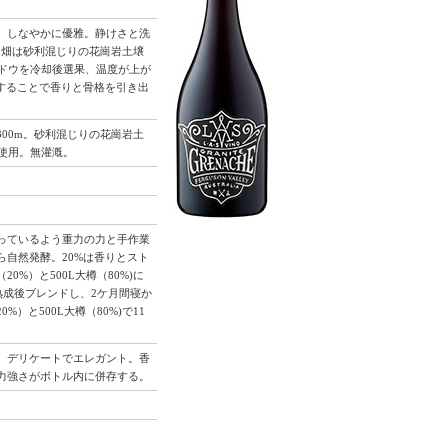
、しなやかに優雅。静けさと洗
る畑は砂利混じりの花崗岩土壌
ブドウを冷却後選果、温度が上が
することで香りと骨格を引き出
00m。砂利混じりの花崗岩土
使用。無灌漑。
っているよう重力の力と手作業
自然発酵。20%は香りとスト
%）と500L大樽（80%)に
熟成後ブレンドし、2ケ月間寝か
と500L大樽（80%)で11
。デリケートでエレガント。香
力強さがボトル内に併存する。