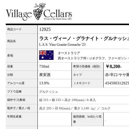
12925
商品コード
ラス・ヴィーノ・グラナイト・グルナッシュ 
商品名
L.A.S. Vino Granite Grenache '23
オーストラリア
産地
西オーストラリア州 / ジオグラフ、ファーガソン
￥8,200-
750ml
容量
希望小売価格（税別）
果実酒
赤/辛口/ヤヤ
分類
タイプ
13.9%
45459031292
アルコール度
ＪＡＮコード
ブドウ品種
グルナッシュ
箱外寸/入数箱
縦 315 × 横 535 × 高さ 100(mm) / 6 本入
瓶外寸／重さ／栓
高さ 295 × 径 84(mm)／ 重さ 1,149（g）／ コルク
年間生産量
栽培面積、ha当たり収
、
量