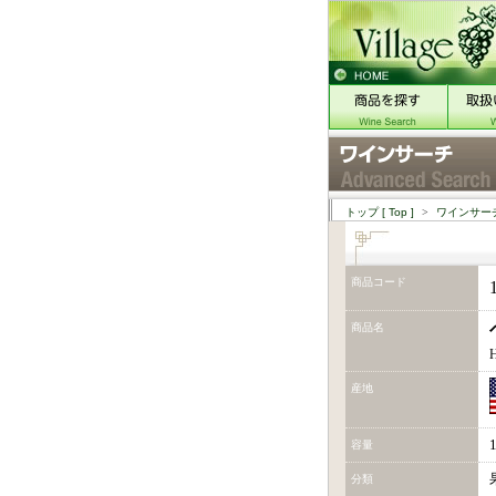
トップ
[ Top ]
>
ワインサー
商品コード
商品名
H
産地
容量
分類