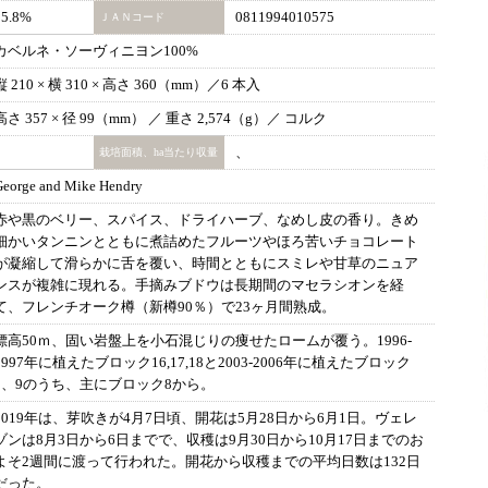
15.8%
0811994010575
ＪＡＮコード
カベルネ・ソーヴィニヨン100%
縦 210 × 横 310 × 高さ 360（mm）／6 本入
高さ 357 × 径 99（mm） ／ 重さ 2,574（g）／ コルク
、
栽培面積、ha当たり収量
George and Mike Hendry
赤や黒のベリー、スパイス、ドライハーブ、なめし皮の香り。きめ
細かいタンニンとともに煮詰めたフルーツやほろ苦いチョコレート
が凝縮して滑らかに舌を覆い、時間とともにスミレや甘草のニュア
ンスが複雑に現れる。手摘みブドウは長期間のマセラシオンを経
て、フレンチオーク樽（新樽90％）で23ヶ月間熟成。
標高50ｍ、固い岩盤上を小石混じりの痩せたロームが覆う。1996-
1997年に植えたブロック16,17,18と2003-2006年に植えたブロック
8、9のうち、主にブロック8から。
2019年は、芽吹きが4月7日頃、開花は5月28日から6月1日。ヴェレ
ゾンは8月3日から6日までで、収穫は9月30日から10月17日までのお
よそ2週間に渡って行われた。開花から収穫までの平均日数は132日
だった。