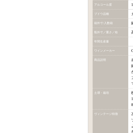
アルコール度
ブドウ品種
箱外寸/入数箱
瓶外寸／重さ／栓
年間生産量
ワインメーカー
商品説明
土壌・栽培
ヴィンテージ特徴