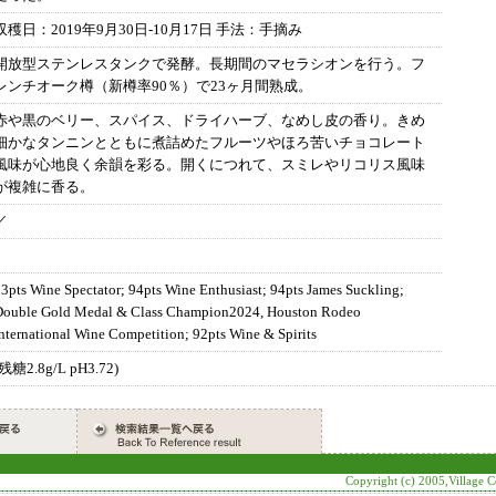
収穫日：2019年9月30日-10月17日 手法：手摘み
開放型ステンレスタンクで発酵。長期間のマセラシオンを行う。フ
レンチオーク樽（新樽率90％）で23ヶ月間熟成。
赤や黒のベリー、スパイス、ドライハーブ、なめし皮の香り。きめ
細かなタンニンとともに煮詰めたフルーツやほろ苦いチョコレート
風味が心地良く余韻を彩る。開くにつれて、スミレやリコリス風味
が複雑に香る。
／
3pts Wine Spectator; 94pts Wine Enthusiast; 94pts James Suckling;
Double Gold Medal & Class Champion2024, Houston Rodeo
nternational Wine Competition; 92pts Wine & Spirits
(残糖2.8g/L pH3.72)
Copyright (c) 2005,Village Ce