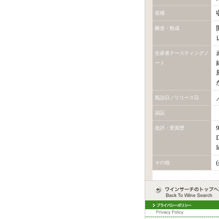
収穫
醸造・熟成
生産者テースティングノ
ート
瓶詰日／リリース日
認証
9
批評・受賞歴
I
その他