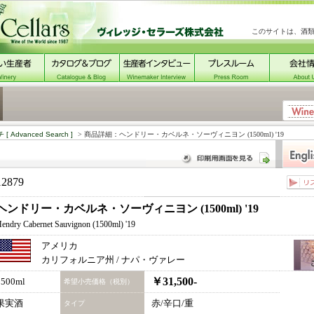
このサイトは、酒
チ
[ Advanced Search ]
> 商品詳細：ヘンドリー・カベルネ・ソーヴィニヨン (1500ml) '19
12879
ヘンドリー・カベルネ・ソーヴィニヨン (1500ml) '19
endry Cabernet Sauvignon (1500ml) '19
アメリカ
カリフォルニア州 / ナパ・ヴァレー
￥31,500-
1500ml
希望小売価格（税別）
果実酒
赤/辛口/重
タイプ