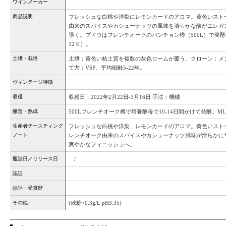
ワインメーカー
商品説明
フレッシュな白桃や洋梨にレモンカードのアロマ。黄色いスト
由来のスパイスやカシューナッツの風味を清らかな酸がエレガ
導く。ブドウはフレンチオークのパンチョン樽（500L）で発
12％）。
土壌・栽培
土壌：黄色い粘土質を複数の灰色ロームが覆う、クローン：メンド
て方：VSP、平均樹齢5-22年。
ヴィンテージ特徴
収穫
収穫日：2022年2月22日-3月16日 手法：機械
醸造・熟成
500Lフレンチオーク樽で培養酵母で10-14日間かけて発酵。M
生産者テースティング
フレッシュな白桃や洋梨、レモンカードのアロマ。黄色いスト
ノート
レンチオーク由来のスパイスやカシューナッツ風味が滑らかに
爽やかなフィニッシュへ。
瓶詰日／リリース日
/
認証
批評・受賞歴
その他
(残糖<0.3g/L pH3.35)