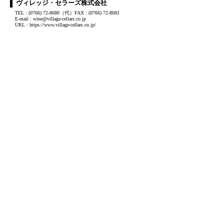
ヴィレッジ・セラーズ株式会社
TEL : (0766) 72-8680（代）FAX : (0766) 72-8681
E-mail : wine@village-cellars.co.jp
URL : https://www.village-cellars.co.jp/