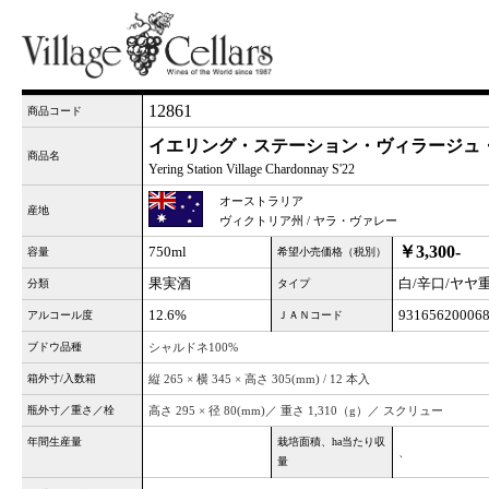
12861
商品コード
イエリング・ステーション・ヴィラージュ・シ
商品名
Yering Station Village Chardonnay S'22
オーストラリア
産地
ヴィクトリア州 / ヤラ・ヴァレー
￥3,300-
750ml
容量
希望小売価格（税別）
果実酒
白/辛口/ヤヤ
分類
タイプ
12.6%
93165620006
アルコール度
ＪＡＮコード
ブドウ品種
シャルドネ100%
箱外寸/入数箱
縦 265 × 横 345 × 高さ 305(mm) / 12 本入
瓶外寸／重さ／栓
高さ 295 × 径 80(mm)／ 重さ 1,310（g）／ スクリュー
年間生産量
栽培面積、ha当たり収
、
量