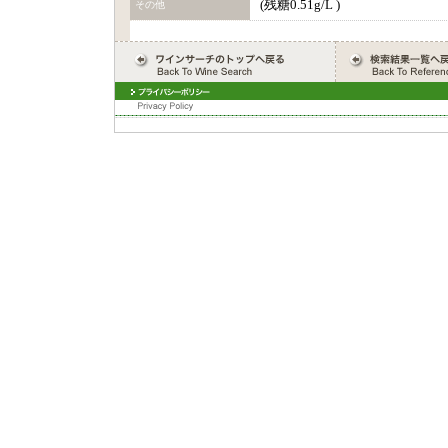
(残糖0.51g/L )
その他