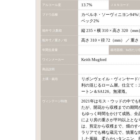
13.7%
アルコール度
ＪＡＮコード
カベルネ・ソーヴィニヨン94%/
ブドウ品種
ベック2%
縦 235 × 横 310 × 高さ 320（
箱外寸/入数箱
高さ 310 × 径 72（mm） ／ 重
瓶外寸／重さ／栓
年間生産量
栽培面積、ha当たり
Keith Mugford
ワインメーカー
商品説明
リボンヴェイル・ヴィンヤード/1
土壌・栽培
利の混じるローム層。仕立て：
ートン＆SA126。無灌漑。
2021年はモス・ウッドの中で
ヴィンテージ特徴
たが、開花から収穫までの期間
もゆっく時間をかけて成熟、全
により房の重さが平均以上とな
は、剪定から収穫まで、畑のす
ラリアでも稀な蔵元で、慎重な
した風味、柔らかいタンニン、