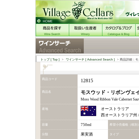
トップ
[ Top ]
>
ワインサーチ
[ Advanced Search ]
> 商品詳細：モ
商品コード
12815
モスウッド・リボンヴェイ
商品名
Moss Wood Ribbon Vale Cabernet Sau
オーストラリア
産地
西オーストラリア州 
750ml
容量
希望小売価格（税別
果実酒
分類
タイプ