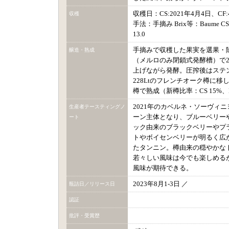
収穫日：CS:2021年4月4日、CF:
収穫
手法：手摘み Brix等：Baume CS: 12.8,
13.0
手摘みで収穫した果実を選果・
醸造・熟成
（メルロのみ閉鎖式発酵槽）で2
上げながら発酵。圧搾後はステ
228Ltのフレンチオーク樽に移
樽で熟成（新樽比率：CS 15%、M
2021年のカベルネ・ソーヴィ
生産者テースティングノ
ーン主体となり、ブルーベリー
ート
ック由来のブラックベリーやプ
トやボイセンベリーが明るく広
たタンニン。樽由来の穏やかな
若々しい風味は今でも楽しめる
風味が期待できる。
2023年8月1-3日 ／
瓶詰日／リリース日
認証
批評・受賞歴