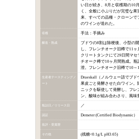
い日が続き、8月と収穫期の10
く、全般に小ぶりだが完璧な果
来、すべての品種・クローンで
のワインが造れた。
手法：手摘み
収穫
ブドウの8割は除梗後、小型の開
醸造・熟成
し、フレンチオーク旧樽で11ヶ
クリートタンクにて29日間マ
チオーク樽で10ヶ月間熟成。
澄。フレンチオーク旧樽で10～
Drueskall（ノルウェー語
生産者テースティングノ
果皮ごと発酵させた白ワイン。
ート
ニックを駆使して発酵し、フレ
ン、酸味が組み合わさり、風味
／
瓶詰日／リリース日
Demeter (Certified Biodynamic）
認証
批評・受賞歴
(残糖<0.1g/L pH3.65)
その他