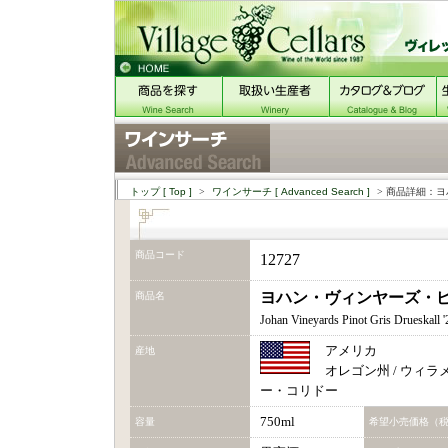
トップ
[ Top ]
>
ワインサーチ
[ Advanced Search ]
> 商品詳細：ヨ
商品コード
12727
ヨハン・ヴィンヤーズ・ピ
商品名
Johan Vineyards Pinot Gris Drueskall '
アメリカ
産地
オレゴン州 / ウィ
ー・コリドー
750ml
容量
希望小売価格（