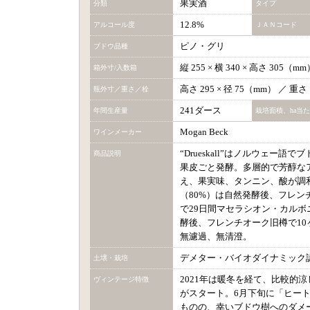
果実酒
分類
タイプ
12.8%
アルコール度
ＪＡＮコード
ピノ・グリ
ブドウ品種
縦 255 × 横 340 × 高さ 305（
箱外寸/入数箱
高さ 295 × 径 75（mm） ／ 重さ
瓶外寸／重さ／栓
241ダース
年間生産量
栽培面積、ha当
Mogan Beck
ワインメーカー
“Drueskall”はノルウェー
商品説明
果皮ごと発酵。多層的で芳醇な
え、果実味、タンニン、酸が調
（80%）は自然発酵後、フレン
で29日間マセラシオン・カルボ
酵後、フレンチオーク旧樽で1
無濾過、無清澄。
デメター・バイオダイナミック
土壌・栽培
2021年は暖冬を経て、比較的
ヴィンテージ特徴
がスタート。6月下旬に「ヒー
ものの、幸いブドウ樹へのダメ