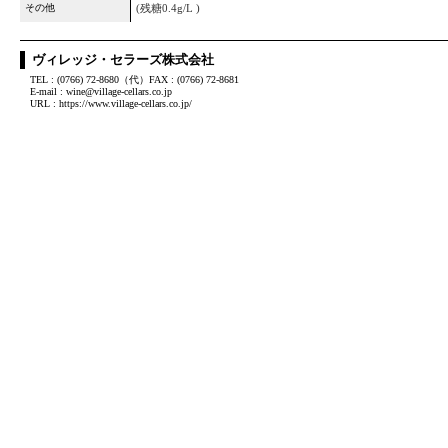
その他
(残糖0.4g/L )
ヴィレッジ・セラーズ株式会社
TEL : (0766) 72-8680（代）FAX : (0766) 72-8681
E-mail : wine@village-cellars.co.jp
URL : https://www.village-cellars.co.jp/