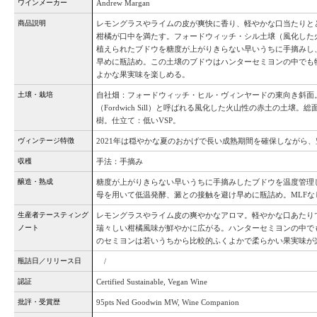
ワインメーカー
Andrew Margan
商品説明
レモングラスやライムの皮が爽快に香り、軽やかな口当たりと
柑橘が口中を満たす。フォードウィッチ・シル土壌（風化した火
植えられたブドウを糖度が上がりきらない早いうちに手摘みし
早めに瓶詰め。この土壌のブドウはハンターセミヨンの中でも
よかな果実味を楽しめる。
土壌・栽培
自社畑：フォードウィッチ・ヒル・ヴィンヤードの東向き斜面
（Fordwich Sill）と呼ばれる風化した火山性の赤土の土壌。総面
樹。仕立て：低いVSP。
ヴィンテージ特徴
2021年は穏やかな夏のおかげで長い成熟期間を確保しながら
収穫
手法：手摘み
醸造・熟成
糖度が上がりきらない早いうちに手摘みしたブドウを温度管理
母を用いて低温発酵、澱との接触を避け早めに瓶詰め。MLFな
生産者テースティング
レモングラスやライム皮の爽やかなアロマ。軽やかな口あたり
ノート
瑞々しい柑橘風味が鮮やかに広がる。ハンターセミヨンの中で
のセミヨンは若いうちから比較的ふくよかで柔らかい果実味が
瓶詰日／リリース日
/
認証
Certified Sustainable, Vegan Wine
批評・受賞歴
95pts Ned Goodwin MW, Wine Companion