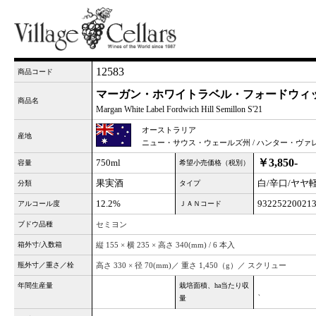
12583
商品コード
マーガン・ホワイトラベル・フォードウィッチ
商品名
Margan White Label Fordwich Hill Semillon S'21
オーストラリア
産地
ニュー・サウス・ウェールズ州 / ハンター・ヴァ
￥3,850-
750ml
容量
希望小売価格（税別）
果実酒
白/辛口/ヤヤ
分類
タイプ
12.2%
93225220021
アルコール度
ＪＡＮコード
ブドウ品種
セミヨン
箱外寸/入数箱
縦 155 × 横 235 × 高さ 340(mm) / 6 本入
瓶外寸／重さ／栓
高さ 330 × 径 70(mm)／ 重さ 1,450（g）／ スクリュー
年間生産量
栽培面積、ha当たり収
、
量