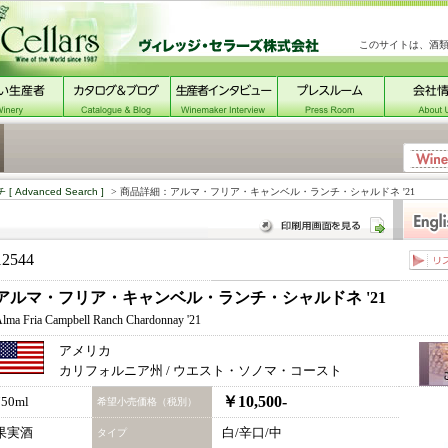
このサイトは、酒
チ
[ Advanced Search ]
> 商品詳細：アルマ・フリア・キャンベル・ランチ・シャルドネ '21
12544
アルマ・フリア・キャンベル・ランチ・シャルドネ '21
lma Fria Campbell Ranch Chardonnay '21
アメリカ
カリフォルニア州 / ウエスト・ソノマ・コースト
￥10,500-
750ml
希望小売価格（税別）
果実酒
白/辛口/中
タイプ