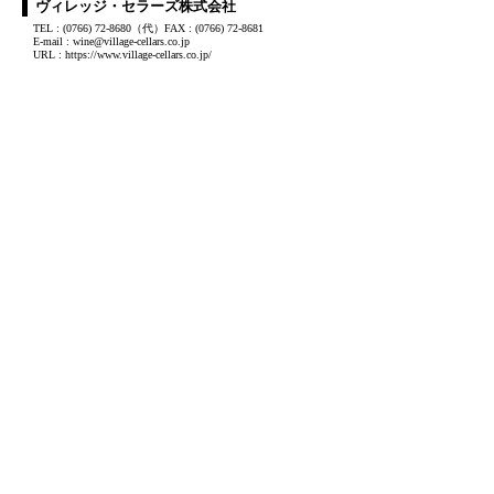
ヴィレッジ・セラーズ株式会社
TEL : (0766) 72-8680（代）FAX : (0766) 72-8681
E-mail : wine@village-cellars.co.jp
URL : https://www.village-cellars.co.jp/