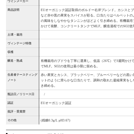
ワインメーカー
商品説明
EUオーガニック認証取得のボルドー右岸ブレンド。カシスと
など赤や黒の果実をスパイスが彩る。口当たりはベルベットの
の風味をしなやかなタンニンがほどよく引き締める。有機栽培
かけて発酵、コンクリートタンクでMLF。醸造過程でのSO2使
土壌・栽培
ヴィンテージ特徴
収穫
醸造・熟成
有機栽培のブドウを丁寧に選果し、低温（26℃）で3週間かけ
でMLF。SO2の使用は最小限に留める。
生産者テースティング
赤い果実とカシス、ブラックベリー、ブルーベリーなどの黒い
ノート
ットのように滑らかな口当たりで、調和の取れた凝縮果実をし
き締める。
瓶詰日／リリース日
/
認証
EUオーガニック認証
批評・受賞歴
その他
(残糖0.3g/L pH3.67)