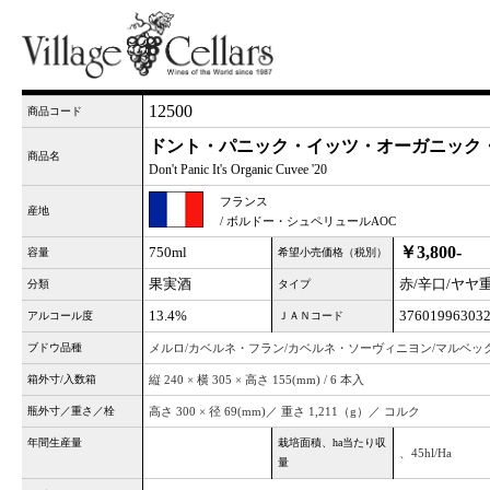
12500
商品コード
ドント・パニック・イッツ・オーガニック・キ
商品名
Don't Panic It's Organic Cuvee '20
フランス
産地
/ ボルドー・シュペリュールAOC
￥3,800-
750ml
容量
希望小売価格（税別）
果実酒
赤/辛口/ヤヤ
分類
タイプ
13.4%
37601996303
アルコール度
ＪＡＮコード
ブドウ品種
メルロ/カベルネ・フラン/カベルネ・ソーヴィニヨン/マルベッ
箱外寸/入数箱
縦 240 × 横 305 × 高さ 155(mm) / 6 本入
瓶外寸／重さ／栓
高さ 300 × 径 69(mm)／ 重さ 1,211（g）／ コルク
年間生産量
栽培面積、ha当たり収
、45hl/Ha
量