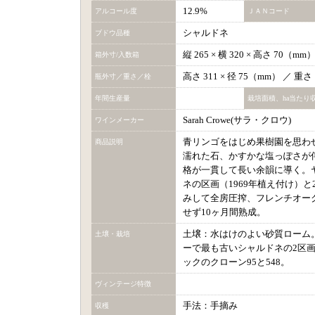
12.9%
アルコール度
ＪＡＮコード
シャルドネ
ブドウ品種
縦 265 × 横 320 × 高さ 70（m
箱外寸/入数箱
高さ 311 × 径 75（mm） ／ 重
瓶外寸／重さ／栓
年間生産量
栽培面積、ha当たり
Sarah Crowe(サラ・クロウ)
ワインメーカー
青リンゴをはじめ果樹園を思わ
商品説明
濡れた石、かすかな塩っぽさが
格が一貫して長い余韻に導く。
ネの区画（1969年植え付け）と
みして全房圧搾、フレンチオーク
せず10ヶ月間熟成。
土壌：水はけのよい砂質ローム。
土壌・栽培
ーで最も古いシャルドネの2区画
ックのクローン95と548。
ヴィンテージ特徴
手法：手摘み
収穫