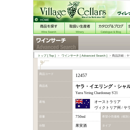
トップ
[ Top ]
>
ワインサーチ
[ Advanced Search ]
> 商品詳細：ヤ
商品コード
12457
ヤラ・イエリング・シャルド
商品名
Yarra Yering Chardonnay S'21
オーストラリア
産地
ヴィクトリア州 / 
750ml
容量
希望小売価格（税別
果実酒
分類
タイプ