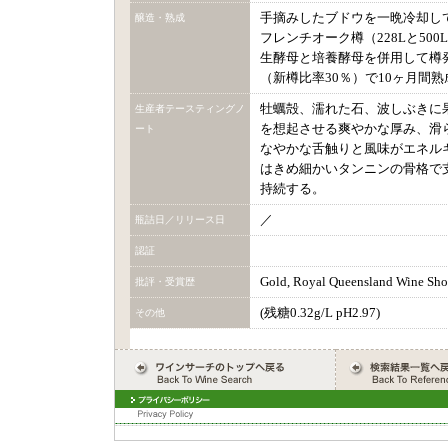
手摘みしたブドウを一晩冷却し
醸造・熟成
フレンチオーク樽（228Lと50
生酵母と培養酵母を併用して樽
（新樽比率30％）で10ヶ月間熟
牡蠣殻、濡れた石、波しぶきに
生産者テースティングノ
を想起させる爽やかな厚み、滑
ート
なやかな舌触りと風味がエネル
はきめ細かいタンニンの骨格で
持続する。
／
瓶詰日／リリース日
認証
Gold, Royal Queensland Wine Sho
批評・受賞歴
(残糖0.32g/L pH2.97)
その他