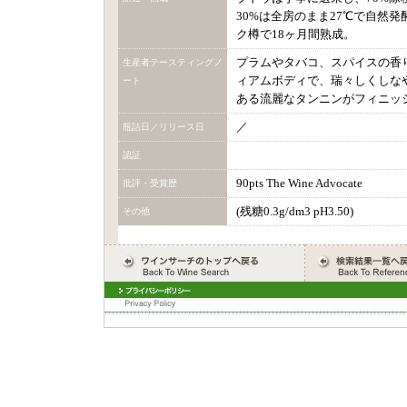
30%は全房のまま27℃で自然
ク樽で18ヶ月間熟成。
プラムやタバコ、スパイスの香
生産者テースティングノ
ィアムボディで、瑞々しくしな
ート
ある流麗なタンニンがフィニッ
／
瓶詰日／リリース日
認証
90pts The Wine Advocate
批評・受賞歴
(残糖0.3g/dm3 pH3.50)
その他