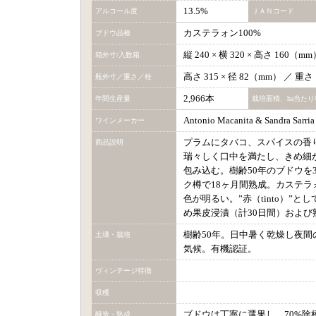
13.5%
アルコール度
ＪＡＮコード
カステラォン100%
ブドウ品種
縦 240 × 横 320 × 高さ 160（
箱外寸/入数箱
高さ 315 × 径 82（mm） ／ 重さ
瓶外寸／重さ／栓
2,966本
年間生産量
栽培面積、ha当たり
Antonio Macanita & Sandra Sarria
ワインメーカー
プラムにタバコ、スパイスの香
商品説明
瑞々しく口中を満たし、きめ細
包み込む。樹齢50年のブドウを
ク樽で18ヶ月間熟成。カステ
色が明るい。”赤（tinto）”
め果皮浸漬（計30日間）およ
樹齢50年。日中暑く乾燥し夜間
土壌・栽培
気候。有機認証。
ヴィンテージ特徴
収穫
ブドウは丁寧に選果し、70%
醸造・熟成