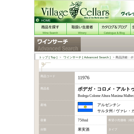
トップ
[ Top ]
>
ワインサーチ
[ Advanced Search ]
> 商品詳細：ボ
商品コード
11976
ボデガ・コロメ・アルトゥ
商品名
Bodega Colome Altura Maxima Malbec
アルゼンチン
産地
サルタ州 / ヴァレ
750ml
容量
希望小売価格（税
果実酒
分類
タイプ