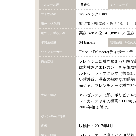
15.6%
アルコール度
ＪＡＮコード
マルベック100%
ブドウ品種
縦 270 × 横 350 × 高さ 105（
箱外寸/入数箱
高さ 326 × 径 74（mm） ／ 重さ
瓶外寸／重さ／栓
34 barrels
年間生産量
栽培面積、ha当た
Thibaut Delmotte(ティボー・
ワインメーカー
フレッシュに引き締まった酸が
商品説明
は力強さとエレガントさを兼ね
ルトゥーラ・マクシマ（標高3,
い紫外線、昼夜の極端な寒暖差
備える。フレンチオーク樽で24
アルゼンチン北部、ボリビアや
土壌・栽培
レ・カルチャキの標高3,111
2007年植え付け。
ヴィンテージ特徴
収穫日：2017年4月
収穫
フレンチオーク樽で24ヶ月間熟
醸造・熟成