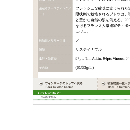
フレッシュな酸味に支えられた深
生産者テースティングノ
限状態で栽培されるブドウは、
ート
と豊かな自然の酸を備える。20
を得るフランス人醸造家ティボ
ュヴェ。
／
瓶詰日／リリース日
サステイナブル
認証
97pts Tim Atkin; 94pts Vinous; 94
批評・受賞歴
(残糖3g/L )
その他