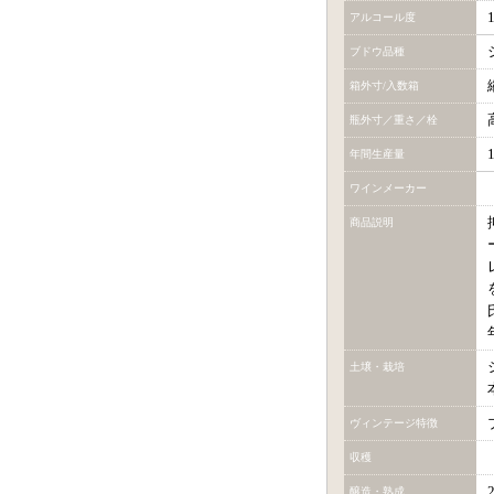
アルコール度
ブドウ品種
箱外寸/入数箱
瓶外寸／重さ／栓
年間生産量
ワインメーカー
商品説明
土壌・栽培
ヴィンテージ特徴
収穫
醸造・熟成