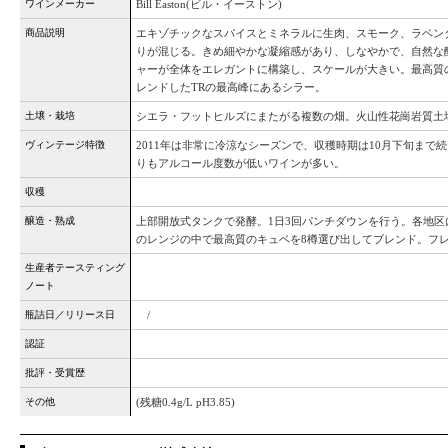
ワインメーカー
Bill Easton(ビル・イーストン)
商品説明
エキゾチックなスパイスとミネラルに生肉、スモーク、ラベン
りが混じる。きめ細やかな凝縮感があり、しなやかで、自然な
ャーが全体をエレガントに構築し、スケールが大きい。最高質
レンドしたTRの最高峰にあるシラー。
土壌・栽培
シエラ・フットヒルズにまたがる複数の畑。火山性花崗岩質土壌
ヴィンテージ特徴
2011年は非常に冷涼なシーズンで、収穫時期は10月下旬まで
りもアルコール度数が低いワインが多い。
収穫
醸造・熟成
上部開放式タンクで発酵。1日3回パンチダウンを行う。各地
のレンジの中で最高質のキュベを8樽選び出してブレンド。フレ
生産者テースティング
ノート
瓶詰日／リリース日
/
認証
批評・受賞歴
その他
(残糖0.4g/L pH3.85)