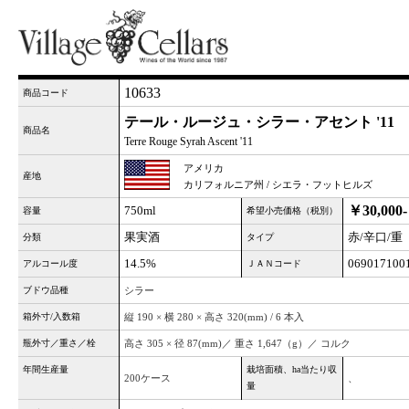
10633
商品コード
テール・ルージュ・シラー・アセント '11
商品名
Terre Rouge Syrah Ascent '11
アメリカ
産地
カリフォルニア州 / シエラ・フットヒルズ
￥30,000-
750ml
容量
希望小売価格（税別）
果実酒
赤/辛口/重
分類
タイプ
14.5%
069017100
アルコール度
ＪＡＮコード
ブドウ品種
シラー
箱外寸/入数箱
縦 190 × 横 280 × 高さ 320(mm) / 6 本入
瓶外寸／重さ／栓
高さ 305 × 径 87(mm)／ 重さ 1,647（g）／ コルク
年間生産量
栽培面積、ha当たり収
200ケース
、
量