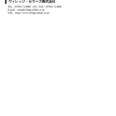
ヴィレッジ・セラーズ株式会社
TEL : (0766) 72-8680（代）FAX : (0766) 72-8681
E-mail : wine@village-cellars.co.jp
URL : https://www.village-cellars.co.jp/