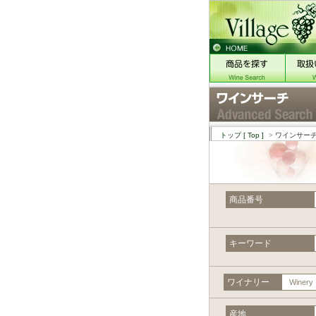
トップ
[ Top ]
> ワインサー
商品番号
キーワード
ワイナリー
Winery
産地