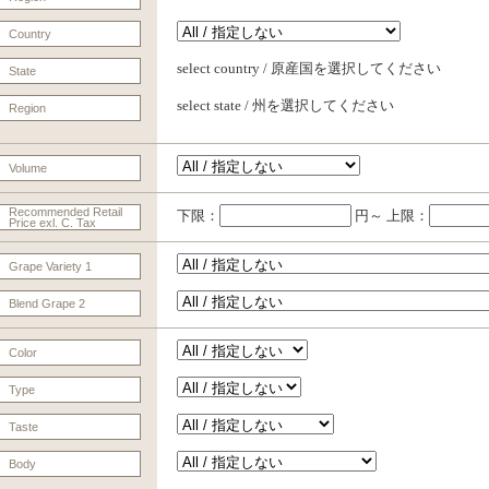
Country
select country / 原産国を選択してください
State
select state / 州を選択してください
Region
Volume
Recommended Retail
下限：
円～ 上限：
Price exl. C. Tax
Grape Variety 1
Blend Grape 2
Color
Type
Taste
Body