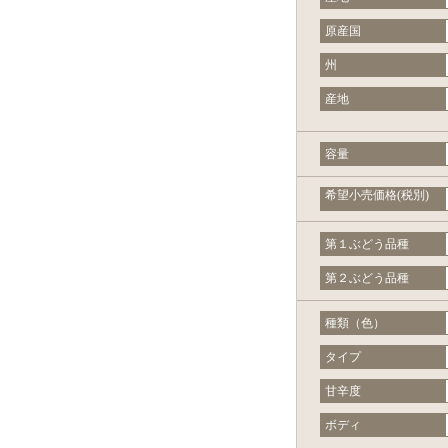
原産国
州
産地
容量
希望小売価格(税別)
第１ぶどう品種
第２ぶどう品種
種類（色）
タイプ
甘辛度
ボディ