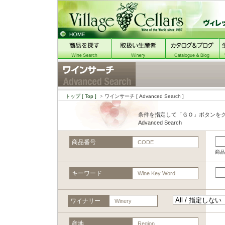
トップ
[ Top ]
> ワインサーチ
[ Advanced Search ]
条件を指定して「ＧＯ」ボタンを
Advanced Search
商品番号
CODE
商品
キーワード
Wine Key Word
ワイナリー
Winery
産地
Region