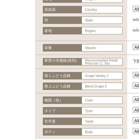
原産国
Country
se
州
State
se
産地
Region
容量
Volume
希望小売価格(税別)
Recommended Retail
下
Price exl. C. Tax
第１ぶどう品種
Grape Variety 1
第２ぶどう品種
Blend Grape 2
種類（色）
Color
タイプ
Type
甘辛度
Taste
ボディ
Body