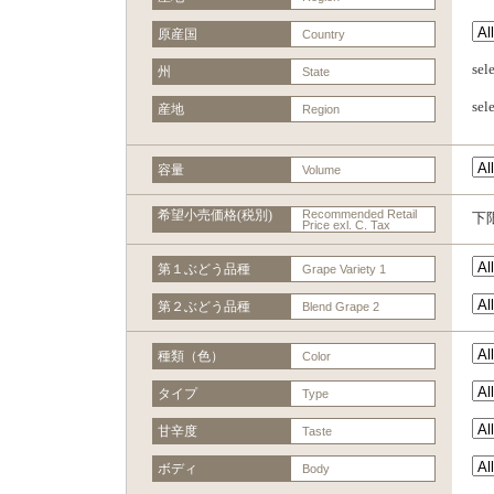
原産国
Country
se
州
State
se
産地
Region
容量
Volume
希望小売価格(税別)
Recommended Retail
下
Price exl. C. Tax
第１ぶどう品種
Grape Variety 1
第２ぶどう品種
Blend Grape 2
種類（色）
Color
タイプ
Type
甘辛度
Taste
ボディ
Body