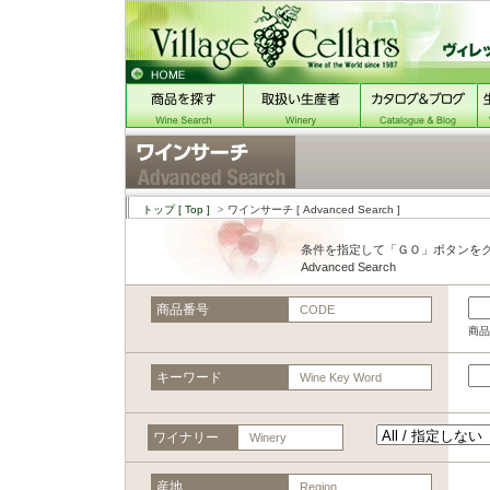
トップ
[ Top ]
> ワインサーチ
[ Advanced Search ]
条件を指定して「ＧＯ」ボタンを
Advanced Search
商品番号
CODE
商品
キーワード
Wine Key Word
ワイナリー
Winery
産地
Region