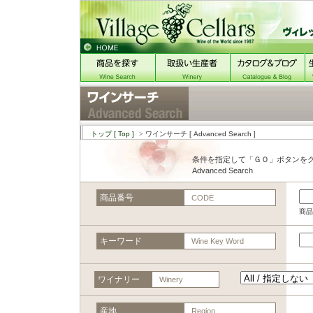
トップ
[ Top ]
> ワインサーチ
[ Advanced Search ]
条件を指定して「ＧＯ」ボタンを
Advanced Search
商品番号
CODE
商品
キーワード
Wine Key Word
ワイナリー
Winery
産地
Region