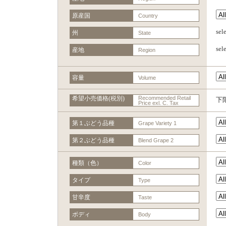
原産国
Country
se
州
State
se
産地
Region
容量
Volume
希望小売価格(税別)
Recommended Retail
下
Price exl. C. Tax
第１ぶどう品種
Grape Variety 1
第２ぶどう品種
Blend Grape 2
種類（色）
Color
タイプ
Type
甘辛度
Taste
ボディ
Body