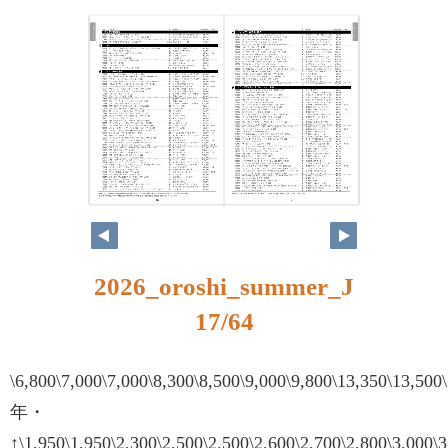
16
17
2026_oroshi_summer_J
17/64
\6,800\7,000\7,000\8,300\8,500\9,000\9,800\13,350\13,500
年・
↑\1,950\1,950\2,300\2,500\2,500\2,600\2,700\2,800\3,000\